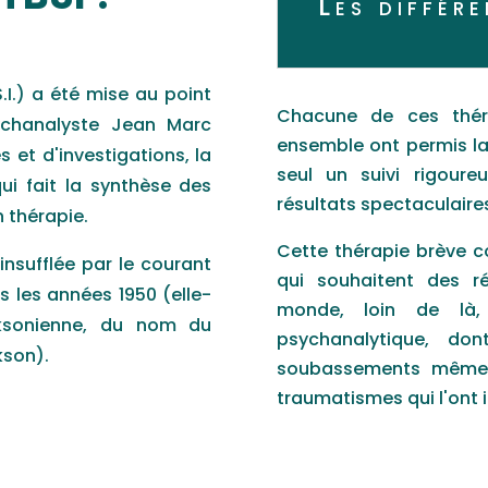
Les différe
S.I.) a été mise au point
Chacune de ces théra
ychanalyste Jean Marc
ensemble ont permis la
 et d'investigations, la
seul un suivi rigour
ui fait la synthèse des
résultats spectaculaires
n thérapie.
Cette thérapie brève c
nsufflée par le courant
qui souhaitent des ré
s les années 1950 (elle-
monde, loin de là
ksonienne, du nom du
psychanalytique, don
kson).
soubassements mêmes
traumatismes qui l'ont 