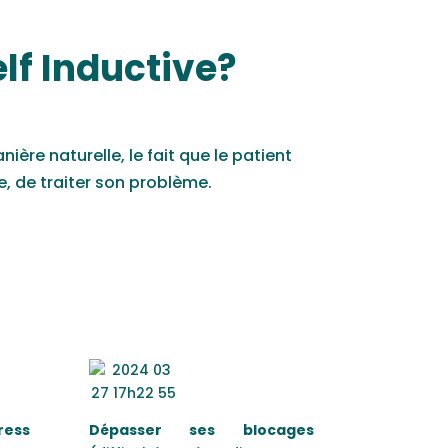
lf Inductive?
nière naturelle, le fait que le patient
e, de traiter son problème.
ress
D
épasser ses blocages