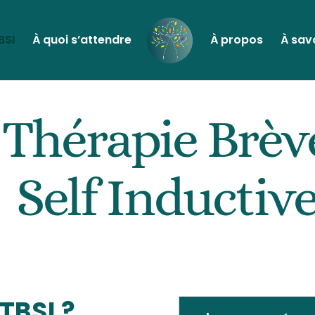
BSI
À quoi s’attendre
À propos
À sav
Thérapie Brèv
Self Inductiv
TBSI ?